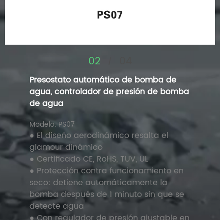
02
04
/
Presostato automático de bomba de
agua, controlador de presión de bomba
de agua
Modelo: PS07
● El diseño aerodinámico resalta el
glamour dinámico
● Certificado CE, RoHS, TÜV, UL
● Protección contra funcionamiento en
seco: detiene automáticamente la
bomba después de 1 minuto sin que se
detecte agua
● Con regulador de presión ajustable en