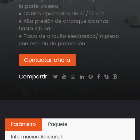
la parte trasera
● Cables opcionales de 30/50 cm
● Alta presión de arranque alcanza
hasta 4,5 bar
● Placa de circuito electrónico/impreso
con escudo de protección
Contactar ahora
Compartir:
Parámetro
Paquete
Información Adicional