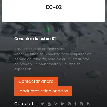
01
01
/
Conector de cobre 02
Válvula de latón de cinco vías
Racor de latón de 5 puertos para conjuntos de
bomba de refuerzo, para alojar un interruptor
de presión, un manómetro y un vaso de
expansión.
Contactar ahora
Productos relacionados
Compartir: