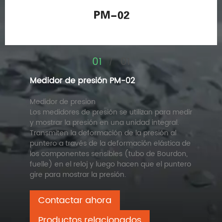
01
01
/
Medidor de presión PM-02
Medidor de presion
Los medidores de presión se utilizan para medir
y mostrar la presión en una unidad integral.
Transmiten la deformación de la presión al
puntero a través de la deformación elástica de
los componentes sensibles (tubo de Bourdon,
fuelle) en el reloj y luego hacen que el puntero
gire para mostrar la presión.
Contactar ahora
Productos relacionados